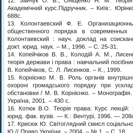
12. Зайчук О. В., Оніщенко Н. М. Теорія
Академічний курс.Підручник. – Київ:. Юрінк
688с.
13. Колонтаевский Ф. Е. Организационн
общественного порядка в современных 
Колонтаевский : науч. доклад на соискан
докт. юрид. наук. – М., 1996. – С. 25-31.
14. Копейчіков В. В., Колодій А. М., Лисе
теорія держави і права : навчальний посібник
В. Копейчіков, С. Л. Лисенков. – К., 1999.
15. Корнієнко М. В. Роль органів внутрішн
охороні громадського порядку при усклад
обстановки / М. В. Корнієнко. – Монографія.
Україна, 2001. – 430 с.
16. Котюк В.О. Теорія права: Курс лекцій:
юрид. фак. вузів. — К.: Вентурі, 1996. — 208
17. Крисюк Ю. Світоглядний смисл соціальн
Ю.// Право України. – 2004. – № 1. – С. 18.