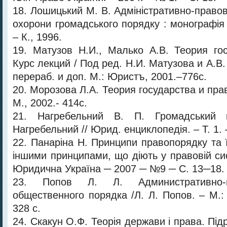
18. Лошицький М. В. Адміністративно-правов
охорони громадського порядку : монографія
– К., 1996.
19. Матузов Н.И., Малько А.В. Теория го
Курс лекций / Под ред. Н.И. Матузова и А.В. 
перераб. и доп. М.: Юристъ, 2001.–776с.
20. Морозова Л.А. Теория государства и пра
М., 2002.- 414c.
21. Нагребельний В. П. Громадський
Нагребельний // Юрид. енциклопедія. – Т. 1. –
22. Панаріна Н. Принципи правопорядку та 
іншими принципами, що діють у правовій сис
Юридична Україна ─ 2007 ─ №9 ─ С. 13─18.
23. Попов Л. Л. Административно-
общественного порядка /Л. Л. Попов. – М.:
328 с.
24. Скакун О.Ф. Теорія держави і права. Підр