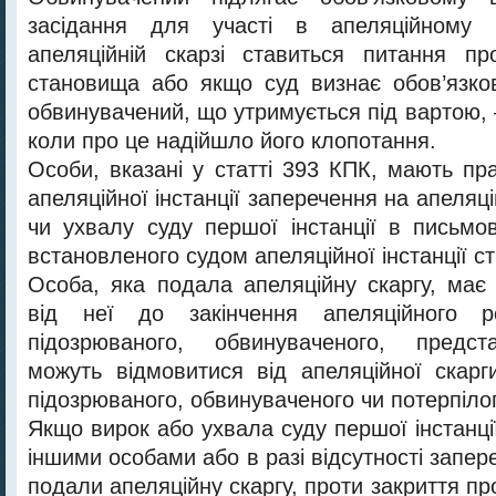
засідання для участі в апеляційному 
апеляційній скарзі ставиться питання пр
становища або якщо суд визнає обов’язко
обвинувачений, що утримується під вартою, 
коли про це надійшло його клопотання.
Особи, вказані у статті 393 КПК, мають пр
апеляційної інстанції заперечення на апеляці
чи ухвалу суду першої інстанції в письмо
встановленого судом апеляційної інстанції ст
Особа, яка подала апеляційну скаргу, має
від неї до закінчення апеляційного ро
підозрюваного, обвинуваченого, предст
можуть відмовитися від апеляційної скарг
підозрюваного, обвинуваченого чи потерпілог
Якщо вирок або ухвала суду першої інстанці
іншими особами або в разі відсутності запере
подали апеляційну скаргу, проти закриття пр