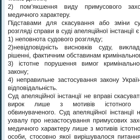
2) пом’якшення виду примусового зах
медичного характеру.
Підставами для скасування або зміни с
розгляді справи в суді апеляційної інстанції є
1) неповнота судового розгляду;
2)невідповідність висновків суду, викл
рішенні, фактичним обставинам кримінально
3) істотне порушення вимог кримінально
закону;
4) неправильне застосування закону Украї
відповідальність.
Суд апеляційної інстанції не вправі скасув
вирок лише з мотивів істотного 
обвинуваченого. Суд апеляційної інстанції 
ухвалу про незастосування примусових зах
медичного характеру лише з мотивів істотн
особи, стосовно якої вирішувалося питанн