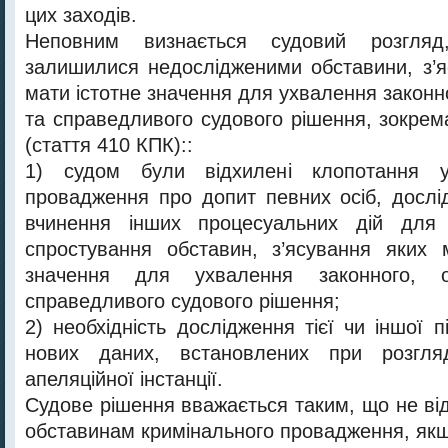
цих заходів.
Неповним визнається судовий розгля
залишилися недослідженими обставини, з’
мати істотне значення для ухвалення законн
та справедливого судового рішення, зокрем
(стаття 410 КПК)::
1) судом були відхилені клопотання уч
провадження про допит певних осіб, дослі
вчинення інших процесуальних дій для 
спростування обставин, з’ясування яких 
значення для ухвалення законного, о
справедливого судового рішення;
2) необхідність дослідження тієї чи іншої 
нових даних, встановлених при розгля
апеляційної інстанції.
Судове рішення вважається таким, що не ві
обставинам кримінального провадження, якщ