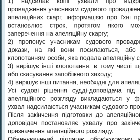
1) надсилає копії ухвали про відкри
провадження учасникам судового провадженн
апеляційних скарг, інформацією про їхні п
встановлює строк, протягом якого мо
заперечення на апеляційну скаргу;
2) пропонує учасникам судового провад
докази, на які вони посилаються, або 
клопотанням особи, яка подала апеляційну с
3) вирішує інші клопотання, в тому числі 
або скасування запобіжного заходу;
4) вирішує інші питання, необхідні для апеля
Усі судові рішення судді-доповідача під
апеляційного розгляду викладаються у фо
ухвал надсилаються учасникам судового пр
Після закінчення підготовки до апеляційно
доповідач постановляє ухвалу про закінч
призначення апеляційного розгляду.
Обвинувачений підлягає обов’язковому 