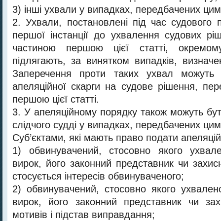
3) інші ухвали у випадках, передбачених ци
2. Ухвали, постановлені під час судового 
першої інстанції до ухвалення судових рі
частиною першою цієї статті, окремо
підлягають, за винятком випадків, визнач
Заперечення проти таких ухвал можуть 
апеляційної скарги на судове рішення, пе
першою цієї статті.
3. У апеляційному порядку також можуть бу
слідчого судді у випадках, передбачених ци
Суб’єктами, які мають право подати апеляційн
1) обвинувачений, стосовно якого ухвал
вирок, його законний представник чи захис
стосується інтересів обвинуваченого;
2) обвинувачений, стосовно якого ухвале
вирок, його законний представник чи зах
мотивів і підстав виправдання;