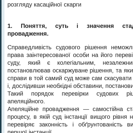
розгляду касаційної скарги
1. Поняття, суть і значення стад
провадження.
Справедливість судового рішення неможли
права заінтересованої особи на його перев
суду, який є колегіальним, незалеж
постановлював оскаржуване рішення, та яки
справи в той самий суд може сам скасувати
і, дослідивши необхідні обставини, постанови
Такий порядок перевірки судових р
апеляційного.
Апеляційне провадження — самостійна ста
процесу, в якій суд інстанції вищого рівня н
перевіряє законність і обґрунтованість в
першої інстанції.