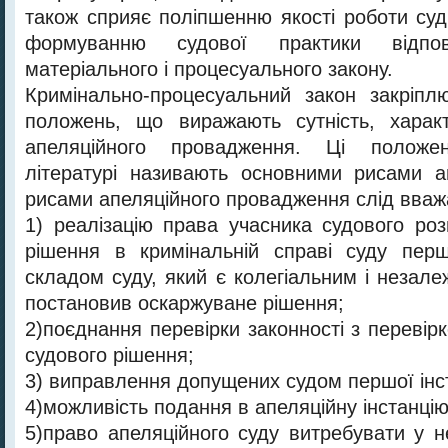
також сприяє поліпшенню якості роботи суд
формуванню судової практики відп
матеріального і процесуального закону.
Кримінально-процесуальний закон закріпл
положень, що виражають сутність, харак
апеляційного провадження. Ці полож
літературі називають основними рисами а
рисами апеляційного провадження слід вваж
1) реалізацію права учасника судового роз
рішення в кримінальній справі суду перш
складом суду, який є колегіальним і незале
постановив оскаржуване рішення;
2)поєднання перевірки законності з перевір
судового рішення;
3) виправлення допущених судом першої інст
4)можливість подання в апеляційну інстанцію
5)право апеляційного суду витребувати у н