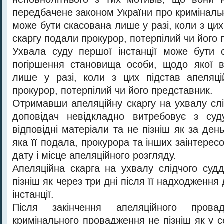
передбачене законом України про кримінальн
може бути скасована лише у разі, коли з цих
скаргу подали прокурор, потерпілий чи його 
Ухвала суду першої інстанції може бути 
погіршення становища особи, щодо якої в
лише у разі, коли з цих підстав апеляці
прокурор, потерпілий чи його представник.
Отримавши апеляційну скаргу на ухвалу слі
доповідач невідкладно витребовує з суду
відповідні матеріали та не пізніш як за ден
яка її подала, прокурора та інших заінтересо
дату і місце апеляційного розгляду.
Апеляційна скарга на ухвалу слідчого судд
пізніш як через три дні після її надходження
інстанції.
Після закінчення апеляційного прова
кримінального провадження не пізніш як у 