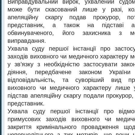
Виправдувальний вирок, ухвалений судом 
може бути скасований лише у разі, ко
апеляційну скаргу подав прокурор, по
представник, а також на підставі ап
обвинуваченого, його захисника з м
виправдання.
Ухвала суду першої інстанції про застос
заходів виховного чи медичного характеру 
у зв’язку з необхідністю застосувати зак
діяння, передбачене законом України
відповідальність, та суворіший вид пр
виховного чи медичного характеру лише у
підстав апеляційну скаргу подали прокурор,
представник.
Ухвала суду першої інстанції про відмо
примусових заходів виховного чи медич
закриття кримінального провадження що
неповнолітнього з тих мотивів, що вони 