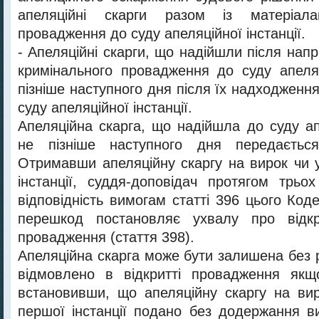
апеляційні скарги разом із матеріала
провадження до суду апеляційної інстанції.
- Апеляційні скарги, що надійшли після нап
кримінального провадження до суду апеляці
пізніше наступного дня після їх надходжен
суду апеляційної інстанції.
Апеляційна скарга, що надійшла до суду апе
не пізніше наступного дня передається 
Отримавши апеляційну скаргу на вирок чи 
інстанції, суддя-доповідач протягом трьох
відповідність вимогам статті 396 цього Кодек
перешкод постановляє ухвалу про відкр
провадження (стаття 398).
Апеляційна скарга може бути залишена без 
відмовлено в відкритті провадження якщо
встановивши, що апеляційну скаргу на ви
першої інстанції подано без додержання в