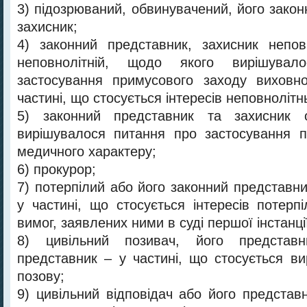
3) підозрюваний, обвинувачений, його зако
захисник;
4) законний представник, захисник непов
неповнолітній, щодо якого вирішува
застосування примусового заходу виховно
частині, що стосується інтересів неповнолітн
5) законний представник та захисник 
вирішувалося питання про застосування п
медичного характеру;
6) прокурор;
7) потерпілий або його законний представн
у частині, що стосується інтересів потерп
вимог, заявлених ними в суді першої інстанці
8) цивільний позивач, його представ
представник – у частині, що стосується ви
позову;
9) цивільний відповідач або його представ