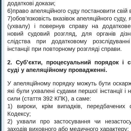
додаткові докази;
6)право апеляційного суду постановити свій 
7)обов’язковість вказівок апеляційного суду,
(ухвалу) і повернув справу на додаткове
новий судовий розгляд, для органів дізн
слідства при додатковому розслідуванн
інстанції при повторному розгляді справи.
2. Суб’єкти, процесуальний порядок і 
суді у апеляційному провадженні.
У апеляційному порядку можуть бути оскарж
які були ухвалені судами першої інстанції і 
сили (стаття 392 КПК), а саме:
1) вироки, крім випадків, передбачених 
Кодексу;
2) ухвали про застосування чи незастос
заходів виховного або медичного характеру;