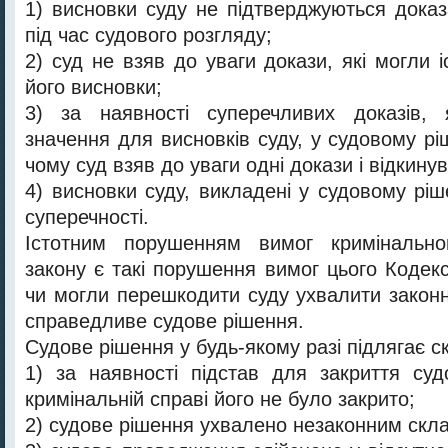
1) висновки суду не підтверджуються дока
під час судового розгляду;
2) суд не взяв до уваги докази, які могли 
його висновки;
3) за наявності суперечливих доказів, 
значення для висновків суду, у судовому рі
чому суд взяв до уваги одні докази і відкинув
4) висновки суду, викладені у судовому рішен
суперечності.
Істотним порушенням вимог кримінально
закону є такі порушення вимог цього Кодек
чи могли перешкодити суду ухвалити законн
справедливе судове рішення.
Судове рішення у будь-якому разі підлягає с
1) за наявності підстав для закриття су
кримінальній справі його не було закрито;
2) судове рішення ухвалено незаконним скл