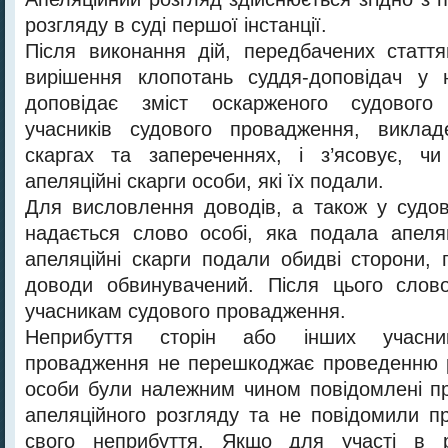
розгляду в суді першої інстанції.
Після виконання дій, передбачених статт
вирішення клопотань суддя-доповідач у н
доповідає зміст оскарженого судового
учасників судового провадження, виклад
скаргах та запереченнях, і з’ясовує, чи
апеляційні скарги особи, які їх подали.
Для висловлення доводів, а також у судо
надається слово особі, яка подала апеля
апеляційні скарги подали обидві сторони
доводи обвинувачений. Після цього слов
учасникам судового провадження.
Неприбуття сторін або інших учасник
провадження не перешкоджає проведенню р
особи були належним чином повідомлені про
апеляційного розгляду та не повідомили п
свого неприбуття. Якщо для участі в р