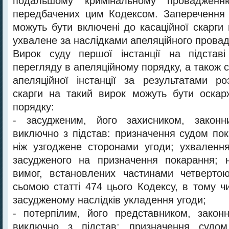
подальшому кримінальному провадженню
передбачених цим Кодексом. Заперечення 
можуть бути включені до касаційної скарги
ухвалене за наслідками апеляційного прова
Вирок суду першої інстанції на підставі
перегляду в апеляційному порядку, а також 
апеляційної інстанції за результатами ро
скарги на такий вирок можуть бути оскар
порядку:
- засудженим, його захисником, законн
виключно з підстав: призначення судом пок
ніж узгоджене сторонами угоди; ухваленн
засудженого на призначення покарання; 
вимог, встановлених частинами четвертою
сьомою статті 474 цього Кодексу, в тому ч
засудженому наслідків укладення угоди;
- потерпілим, його представником, закон
виключно з підстав: призначення судо