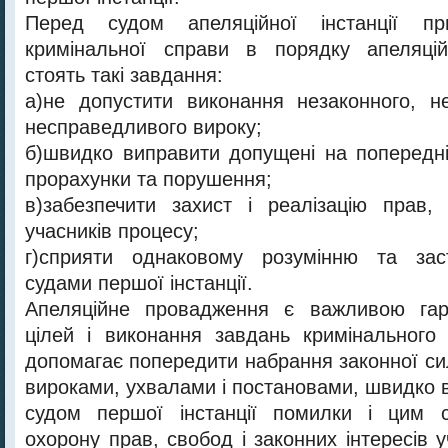
Перед судом апеляційної інстанції п
кримінальної справи в порядку апеляці
стоять такі завдання:
а)не допустити виконання незаконного, н
несправедливого вироку;
б)швидко виправити допущені на попередні
прорахунки та порушення;
в)забезпечити захист і реалізацію прав, 
учасників процесу;
г)сприяти однаковому розумінню та зас
судами першої інстанції.
Апеляційне провадження є важливою гар
цілей і виконання завдань кримінального
допомагає попередити набрання законної с
вироками, ухвалами і постановами, швидко 
судом першої інстанції помилки і цим 
охорону прав, свобод і законних інтересів у