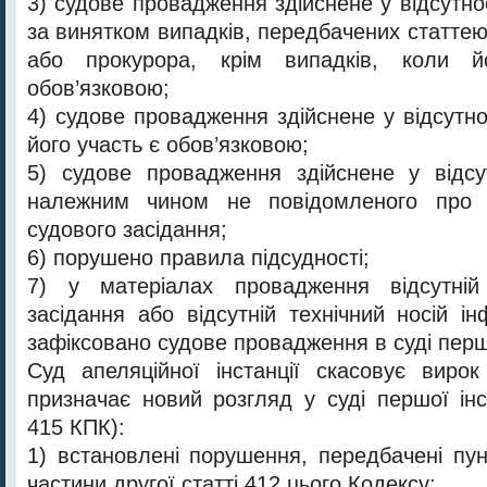
3) судове провадження здійснене у відсутно
за винятком випадків, передбачених статтею
або прокурора, крім випадків, коли 
обов’язковою;
4) судове провадження здійснене у відсутно
його участь є обов’язковою;
5) судове провадження здійснене у відсут
належним чином не повідомленого про д
судового засідання;
6) порушено правила підсудності;
7) у матеріалах провадження відсутній
засідання або відсутній технічний носій і
зафіксовано судове провадження в суді першо
Суд апеляційної інстанції скасовує виро
призначає новий розгляд у суді першої інс
415 КПК):
1) встановлені порушення, передбачені пун
частини другої статті 412 цього Кодексу;