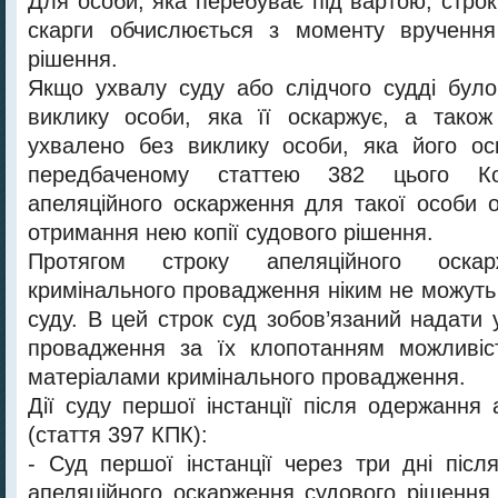
Для особи, яка перебуває під вартою, строк
скарги обчислюється з моменту вручення 
рішення.
Якщо ухвалу суду або слідчого судді бул
виклику особи, яка її оскаржує, а тако
ухвалено без виклику особи, яка його ос
передбаченому статтею 382 цього Ко
апеляційного оскарження для такої особи 
отримання нею копії судового рішення.
Протягом строку апеляційного оскар
кримінального провадження ніким не можуть 
суду. В цей строк суд зобов’язаний надати
провадження за їх клопотанням можливіс
матеріалами кримінального провадження.
Дії суду першої інстанції після одержання 
(стаття 397 КПК):
- Суд першої інстанції через три дні післ
апеляційного оскарження судового рішення