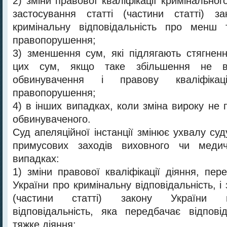
2) зміни правової кваліфікації кримінально
застосування статті (частини статті) з
кримінальну відповідальність про менш 
правопорушення;
3) зменшення сум, які підлягають стягнен
цих сум, якщо таке збільшення не в
обвинувачення і правову кваліфікац
правопорушення;
4) в інших випадках, коли зміна вироку не
обвинуваченого.
Суд апеляційної інстанції змінює ухвалу су
примусових заходів виховного чи медич
випадках:
1) зміни правової кваліфікації діяння, пе
України про кримінальну відповідальність, і 
(частини статті) закону України 
відповідальність, яка передбачає відпов
тяжке діяння;