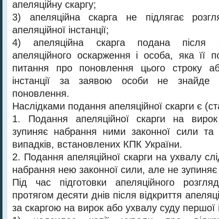
апеляційну скаргу;
3) апеляційна скарга не підлягає розг
апеляційної інстанції;
4) апеляційна скарга подана після з
апеляційного оскарження і особа, яка її 
питання про поновлення цього строку аб
інстанції за заявою особи не знайде 
поновлення.
Наслідками подання апеляційної скарги є (ст
1. Подання апеляційної скарги на виро
зупиняє набрання ними законної сили та 
випадків, встановлених КПК України.
2. Подання апеляційної скарги на ухвалу слі
набрання нею законної сили, але не зупиняє 
Під час підготовки апеляційного розгляд
протягом десяти днів після відкриття апеля
за скаргою на вирок або ухвалу суду першої і