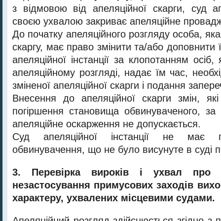
з відмовою від апеляційної скарги, суд ап
своєю ухвалою закриває апеляційне провад
До початку апеляційного розгляду особа, як
скаргу, має право змінити та/або доповнити ї
апеляційної інстанції за клопотанням осіб, 
апеляційному розгляді, надає їм час, необ
зміненої апеляційної скарги і подання запере
Внесення до апеляційної скарги змін, як
погіршення становища обвинуваченого, за
апеляційне оскарження не допускається.
Суд апеляційної інстанції не має п
обвинувачення, що не було висунуте в суді пе
3. Перевірка вироків і ухвал про 
незастосування примусових заходів вихо
характеру, ухвалених місцевими судами.
Апеляційний розгляд здійснюється згідно з