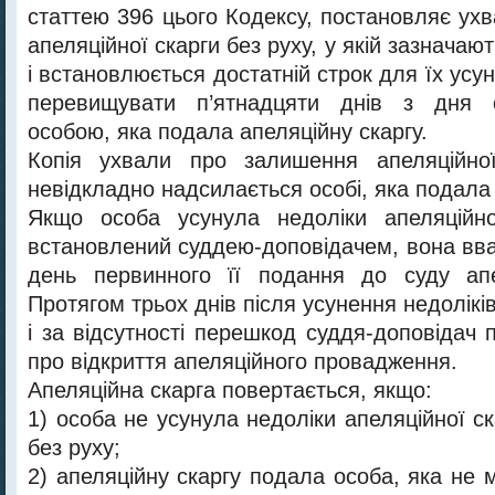
статтею 396 цього Кодексу, постановляє ух
апеляційної скарги без руху, у якій зазначаю
і встановлюється достатній строк для їх усу
перевищувати п’ятнадцяти днів з дня 
особою, яка подала апеляційну скаргу.
Копія ухвали про залишення апеляційно
невідкладно надсилається особі, яка подала 
Якщо особа усунула недоліки апеляційно
встановлений суддею-доповідачем, вона вв
день первинного її подання до суду апел
Протягом трьох днів після усунення недоліків
і за відсутності перешкод суддя-доповідач
про відкриття апеляційного провадження.
Апеляційна скарга повертається, якщо:
1) особа не усунула недоліки апеляційної с
без руху;
2) апеляційну скаргу подала особа, яка не