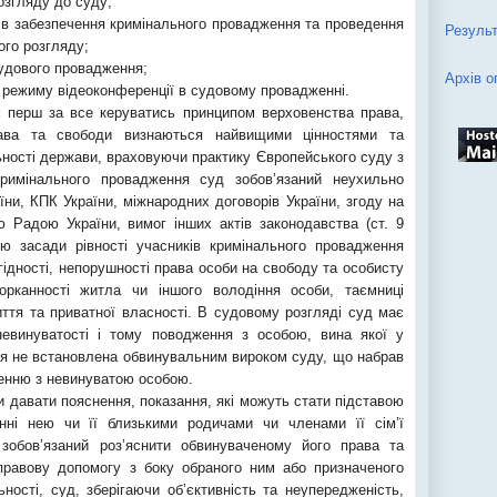
озгляду до суду;
дів забезпечення кримінального провадження та проведення
Результ
ого розгляду;
судового провадження;
Архів о
 режиму відеоконференції в судовому провадженні.
 перш за все керуватись принципом верховенства права,
рава та свободи визнаються найвищими цінностями та
ьності держави, враховуючи практику Європейського суду з
римінального провадження суд зобов’язаний неухильно
ни, КПК України, міжнародних договорів України, згоду на
ю Радою України, вимог інших актів законодавства (ст. 9
ю засади рівності учасників кримінального провадження
гідності, непорушності права особи на свободу та особисту
торканності житла чи іншого володіння особи, таємниці
иття та приватної власності. В судовому розгляді суд має
невинуватості і тому поводження з особою, вина якої у
ня не встановлена обвинувальним вироком суду, що набрав
женню з невинуватою особою.
давати пояснення, показання, які можуть стати підставою
нні нею чи її близькими родичами чи членами її сім’ї
зобов’язаний роз’яснити обвинуваченому його права та
правову допомогу з боку обраного ним або призначеного
ності, суд, зберігаючи об’єктивність та неупередженість,