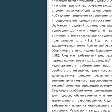
- наслідки неявки учасників судового р
- загальні правила застосування захо
слідчих (розшукових) дій під час судов
- об’єднання, виділення та зупинення 
- процесуальний порядок застосування
Здійснюючи судовий розгляд суд має
відповідно до якого людина, її п
визначають зміст і спрямованість діял
прав людини (ст.8 КПК). Під час к
додержуватися вимог Конституції Украї
обов’язковість яких надано Верховно
КПК). Суд має забезпечити реалізаці
перед законом, поваги до їх людської 
недоторканність, забезпечення недо
особистого спілкування, приватного ж
дотримуватись принципу презумпції 
вчиненні кримінального правопорушен
законної сили, має відповідати повод
Суд жодну особу не може примушувати 
для підозри, обвинувачення у вчине
кримінального правопорушення. Суд 
забезпечити право на кваліфіковану 
захисника. Реалізуючи засаду змагаль