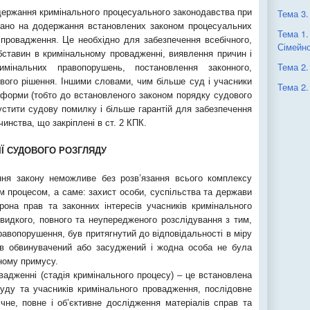
одержання кримінального процесуального законодавства при
Тема 3.
вано на додержання встановлених законом процесуальних
Тема 1.
о провадження. Це необхідно для забезпечення всебічного,
Сімейно
бставин в кримінальному провадженні, виявлення причин і
Тема 2.
інальних правопорушень, постановлення законного,
вого рішення. Іншими словами, чим більше суд і учасники
Тема 2.
 форми (тобто до встановленого законом порядку судового
стити судову помилку і більше гарантій для забезпечення
инства, що закріплені в ст. 2 КПК.
ДІЇ СУДОВОГО РОЗГЛЯДУ
ння закону неможливе без розв’язання всього комплексу
м процесом, а саме: захист особи, суспільства та держави
рона прав та законних інтересів учасників кримінального
видкого, повного та неупередженого розслідування з тим,
авопорушення, був притягнутий до відповідальності в міру
ув обвинувачений або засуджений і жодна особа не була
ному примусу.
адженні (стадія кримінального процесу) – це встановлена
уду та учасників кримінального провадження, послідовне
чне, повне і об’єктивне дослідження матеріалів справ та