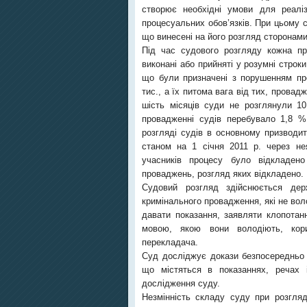
створює необхідні умови для реаліз
процесуальних обов’язків. При цьому 
що винесені на його розгляд сторонами 
Під час судового розгляду кожна пр
виконані або прийняті у розумні строк
що були призначені з порушенням про
тис., а їх питома вага від тих, провад
шість місяців суди не розглянули 10
провадженні судів перебувало 1,8 
розгляді судів в основному призводит
станом на 1 січня 2011 р. через нея
учасників процесу було відкладено
проваджень, розгляд яких відкладено.
Судовий розгляд здійснюється де
кримінального провадження, які не во
давати показання, заявляти клопотан
мовою, якою вони володіють, кор
перекладача.
Суд досліджує докази безпосередньо (
що містяться в показаннях, речах 
дослідження суду.
Незмінність складу суду при розгля