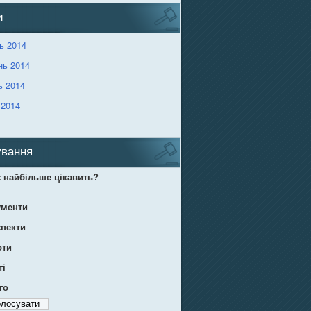
и
ь 2014
нь 2014
ь 2014
 2014
вання
 найбільше цікавить?
ументи
пекти
оти
ті
го