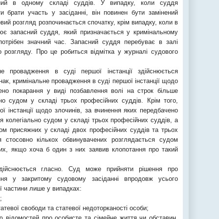
ний в одному складі суддів. У випадку, коли суддя
 брати участь у засіданні, він повинен бути замінений
вий розгляд розпочинається спочатку, крім випадку, коли в
ює запасний суддя, який призначається у кримінальному
потрібен значний час. Запасний суддя перебуває в залі
о розгляду. Про це робиться відмітка у журналі судового
е провадження в суді першої інстанції здійснюється
к, кримінальне провадження в суді першої інстанції щодо
ено покарання у виді позбавлення волі на строк більше
ьно судом у складі трьох професійних суддів. Крім того,
ї інстанції щодо злочинів, за вчинення яких передбачено
я колегіально судом у складі трьох професійних суддів, а
ом присяжних у складі двох професійних суддів та трьох
я стосовно кількох обвинувачених розглядається судом
их, якщо хоча б один з них заявив клопотання про такий
дійснюється гласно. Суд може прийняти рішення про
ння у закритому судовому засіданні впродовж усього
ї частини лише у випадках:
;
атевої свободи та статевої недоторканості особи;
ню відомостей про особисте та сімейне життя чи обставин,