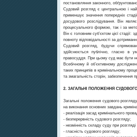
постановляння законного, обґрунтовано
Судовий розгляд є центральною і най
применшує значення попередніх стаді
досудового розслідування. Він явля
процесуального формою, так і за мето
Він є головним суб’єктом цієї стадії: 
повноту відповідальності за дотриман
Судовий розгляд, будучи спрямован
здійснюється публічно, гласно в ум
правосуддя. При цьому суд має бути не
Всебічному й об’єктивному досліджен
таких принципів в кримінальному проце
та змагальність сторін, забезпечення пр
2. ЗАГАЛЬНІ ПОЛОЖЕННЯ СУДОВОГ
Загальні положення судового розгляду
на виконання основних завдань кримін
- реалізація засад кримінального пров
- безперервність судового розгляду;
- незмінність складу суду при розгляді
- гласність судового розгляду;