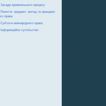
 Засади кримінального процесу
 Поняття, предмет, метод та принципи
го права
 Суб’єкти міжнародного права
 Інформаційне суспільство