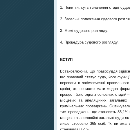
1. Поняття, суть і значення стадії судо
2. Загальні положення судового розгл
3. Межі судового розгляду.
4. Процедура судового розгляду.
ВСТУП
Встановлюючи, що правосуддя здійсню
що правовий статус суду, його функці
переваги в забезпеченні правильного
країні, які не може мати жодна форм
процес і його одна з основних стадій –
місцевих та апеляційних загальних 
кримінальних проваджень. Обвинуваль
тис. проваджень, що становить 83,1% в
місцеві та апеляційні загальні суди я
лише стосовно 365 осіб; їх питома в
становила 0,2 %.