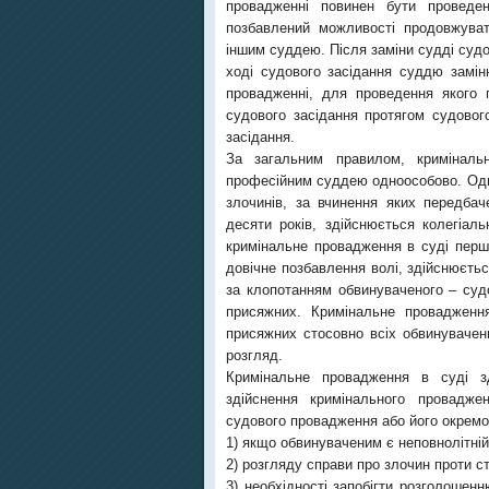
провадженні повинен бути проведе
позбавлений можливості продовжувати
іншим суддею. Після заміни судді судо
ході судового засідання суддю замін
провадженні, для проведення якого 
судового засідання протягом судовог
засідання.
За загальним правилом, кримінальн
професійним суддею одноособово. Одна
злочинів, за вчинення яких передбач
десяти років, здійснюється колегіал
кримінальне провадження в суді першо
довічне позбавлення волі, здійснюєтьс
за клопотанням обвинуваченого – суд
присяжних. Кримінальне провадженн
присяжних стосовно всіх обвинувачен
розгляд.
Кримінальне провадження в суді з
здійснення кримінального провадже
судового провадження або його окремо
1) якщо обвинуваченим є неповнолітній
2) розгляду справи про злочин проти ст
3) необхідності запобігти розголошен