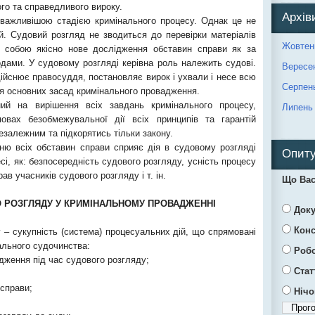
го та справедливого вироку.
Архів
важливішою стадією кримінального процесу. Однак це не
й. Судовий розгляд не зводиться до перевірки матеріалів
Жовтен
є собою якісно нове дослідження обставин справи як за
дами. У судовому розгляді керівна роль належить судові.
Вересе
здійснює правосуддя, постановляє вирок і ухвали і несе всю
Серпен
ня основних засад кримінального провадження.
ий на вирішення всіх завдань кримінального процесу,
Липень
овах безобмежувальної дії всіх принципів та гарантій
залежним та підкорятись тільки закону.
ню всіх обставин справи сприяє дія в судовому розгляді
Опиту
сі, як: безпосередність судового розгляду, усність процесу
ав учасників судового розгляду і т. ін.
Що Вас
О РОЗГЛЯДУ У КРИМІНАЛЬНОМУ ПРОВАДЖЕННІ
Док
Конс
 – сукупність (система) процесуальних дій, що спрямовані
ального судочинства:
Роб
адження під час судового розгляду;
Стат
 справи;
Нічо