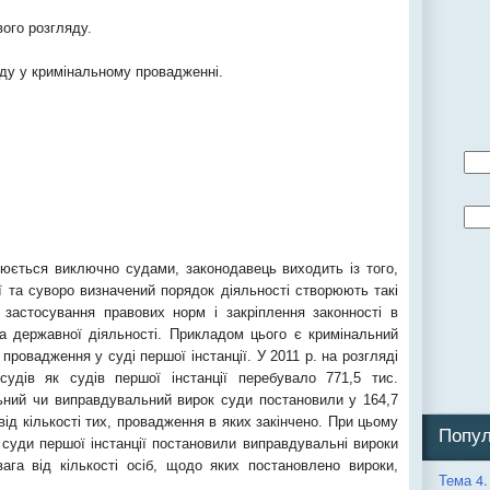
вого розгляду.
яду у кримінальному провадженні.
ється виключно судами, законодавець виходить із того,
ї та суворо визначений порядок діяльності створюють такі
 застосування правових норм і закріплення законності в
а державної діяльності. Прикладом цього є кримінальний
 провадження у суді першої інстанції. У 2011 р. на розгляді
судів як судів першої інстанції перебувало 771,5 тис.
ний чи виправдувальний вирок суди постановили у 164,7
ід кількості тих, провадження в яких закінчено. При цьому
Попул
к суди першої інстанції постановили виправдувальні вироки
ага від кількості осіб, щодо яких постановлено вироки,
Тема 4.