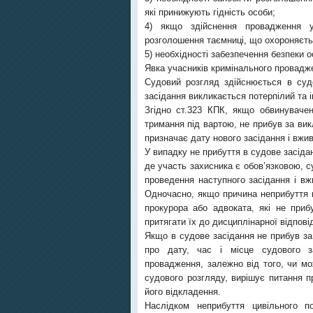
які принижують гідність особи;
4) якщо здійснення провадження 
розголошення таємниці, що охороняєть
5) необхідності забезпечення безпеки о
Явка учасників кримінального провадж
Судовий розгляд здійснюється в судо
засідання викликається потерпілий та 
Згідно ст.323 КПК, якщо обвинувачен
тримання під вартою, не прибув за вик
призначає дату нового засідання і вжи
У випадку не прибуття в судове засіда
де участь захисника є обов’язковою, с
проведення наступного засідання і вж
Одночасно, якщо причина неприбуття 
прокурора або адвоката, які не приб
притягати їх до дисциплінарної відпові
Якщо в судове засідання не прибув з
про дату, час і місце судового з
провадження, залежно від того, чи мож
судового розгляду, вирішує питання п
його відкладення.
Наслідком неприбуття цивільного п