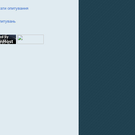
ати опитування
питувань