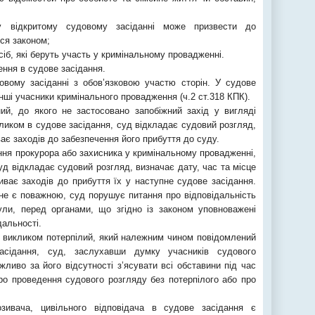
у відкритому судовому засіданні може призвести до
ся законом;
сіб, які беруть участь у кримінальному провадженні.
ення в судове засідання.
вому засіданні з обов’язковою участю сторін. У судове
інші учасники кримінального провадження (ч.2 ст.318 КПК).
ий, до якого не застосовано запобіжний захід у вигляді
ликом в судове засідання, суд відкладає судовий розгляд,
ває заходів до забезпечення його прибуття до суду.
ння прокурора або захисника у кримінальному провадженні,
уд відкладає судовий розгляд, визначає дату, час та місце
иває заходів до прибуття їх у наступне судове засідання.
не є поважною, суд порушує питання про відповідальність
ули, перед органами, що згідно із законом уповноважені
дальності.
а викликом потерпілий, який належним чином повідомлений
асідання, суд, заслухавши думку учасників судового
ливо за його відсутності з’ясувати всі обставини під час
ро проведення судового розгляду без потерпілого або про
озивача, цивільного відповідача в судове засідання є