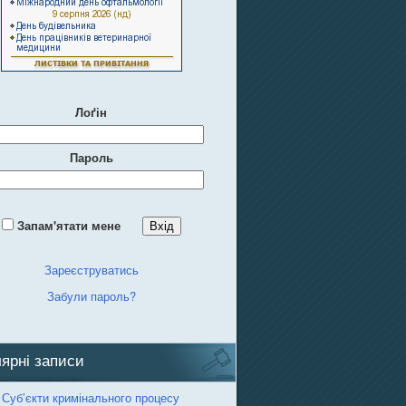
Лоґін
Пароль
Запам'ятати мене
Зареєструватись
Забули пароль?
ярні записи
 Суб’єкти кримінального процесу