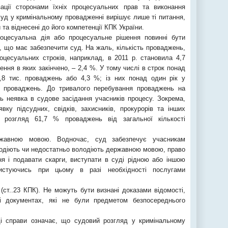
ації сторонами їхніх процесуальних прав та виконання
суд у кримінальному провадженні вирішує лише ті питання,
та віднесені до його компетенції КПК України.
оцесуальна дія або процесуальне рішення повинні бути
и, що має забезпечити суд. На жаль, кількість проваджень,
цесуальних строків, наприклад, в 2011 р. становила 4,7
ження в яких закінчено, – 2,4 %. У тому числі в строк понад
,8 тис. проваджень або 4,3 %; із них понад один рік у
% проваджень. До тривалого перебування проваджень на
ь неявка в судове засідання учасників процесу. Зокрема,
вку підсудних, свідків, захисників, прокурорів та інших
 розгляд 61,7 % проваджень від загальної кількості
ржавною мовою. Водночас, суд забезпечує учасникам
лодіють чи недостатньо володіють державною мовою, право
ня і подавати скарги, виступати в суді рідною або іншою
истуючись при цьому в разі необхідності послугами
ст..23 КПК). Не можуть бути визнані доказами відомості,
і документах, які не були предметом безпосереднього
ді справи означає, що судовий розгляд у кримінальному