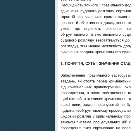
Необхідність точного і правильного д
здійсненні судового розгляду спрямо
гарантій всіх учасників кримінальног
повного й об’єктивного дослідження о
умов, що сприяють вчиненню крим
обґрунтованого та вмотивованого судо
судового розгляду звертатимуться до
розгляду), тим менше можливість допу
виконання завдань кримінального судоч
1. ПОНЯТТЯ, СУТЬ І ЗНАЧЕННЯ СТА
Забезпечення правильного застосува
завдань, які стоять перед кримінальни
від кримінальних правопорушень, охо
провадження, а також забезпечення ш
щоб кожний, хто вчинив кримінальне пр
своєї вини, жоден невинуватий не б
піддана необґрунтованому процесуаль
Судовий розгляд у кримінальному пров
законом система процесуальних дій с
проведення яких спрямоване на всебі