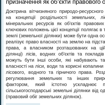
призначення як об’єкти правового о
Доктрина вітчизняного природо-ресурсного
на концепції роздільності земельних, л
мінеральних ресурсів як об’єктів правових
ключових положень цієї концепції полягає в
землі (земельної ділянки) може бути одна ос
реалізує право власності на землю на підст
права, а власником розташованих на цій
ділянці) лісів, водних об’єктів та поклад
можуть бути інші особи, які набувають т
власності на ліси, води та корисні копалини
лісового, водного та гірничого права. Роз
регулювання земельних та інших прир
фактором, який істотно ускладнює 
сільськогосподарські земельні ділянки від од
(правовий обіг земельних ділянок).