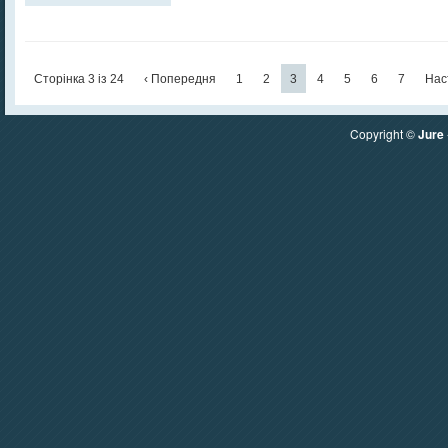
Сторінка 3 із 24
‹ Попередня
1
2
3
4
5
6
7
Нас
Copyright ©
Jure