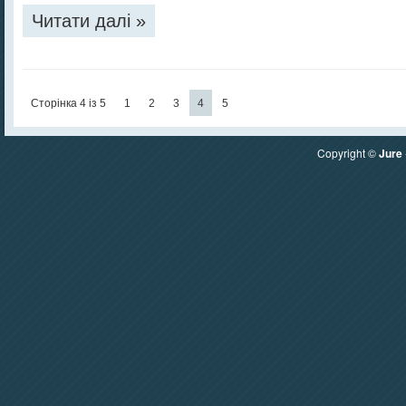
Читати далі »
Сторінка 4 із 5
1
2
3
4
5
Copyright ©
Jure