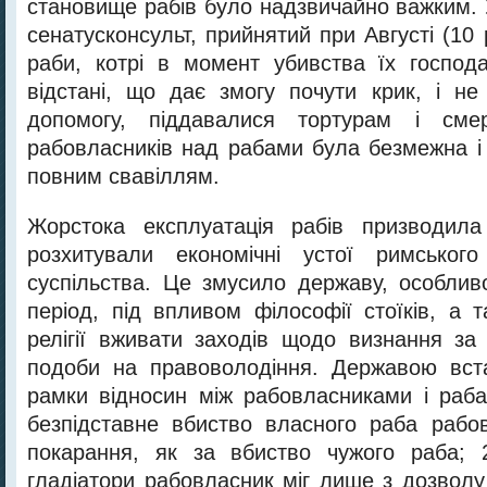
становище рабів було надзвичайно важким. 
сенатусконсульт, прийнятий при Августі (10 р
раби, котрі в момент убивства їх господ
відстані, що дає змогу почути крик, і н
допомогу, піддавалися тортурам і смер
рабовласників над рабами була безмежна і
повним свавіллям.
Жорстока експлуатація рабів призводила
розхитували економічні устої римського
суспільства. Це змусило державу, особлив
період, під впливом філософії стоїків, а 
релігії вживати заходів щодо визнання за
подоби на правоволодіння. Державою вст
рамки відносин між рабовласниками і раба
безпідставне вбиство власного раба рабо
покарання, як за вбиство чужого раба; 
гладіатори рабовласник міг лише з дозволу 