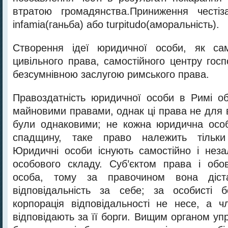
втратою громадянства.Приниження честі
іnfamia(ганьба) або turpitudo(аморальність).
Створення ідеї юридичної особи, як само
цивільного права, самостійного центру гос
безсумнівною заслугою римського права.
Правоздатність юридичної особи в Римі о
майновими правами, однак ці права не для 
були однаковими; не кожна юридична осо
спадщину, таке право належить тільки 
Юридичні особи існують самостійно і неза
особового складу. Суб’єктом права і обо
особа, тому за правочином вона діс
відповідальність за себе; за особисті б
корпорація відповідальності не несе, а ч
відповідають за її борги. Вищим органом уп