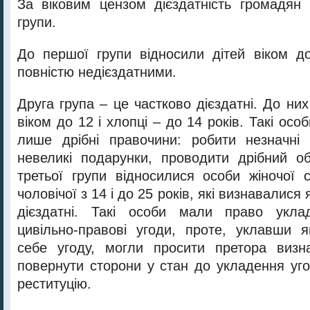
За віковим цензом дієздатність громадян
групи.
До першої групи відносили дітей віком до
повністю недієздатними.
Друга група – це частково дієздатні. До ни
віком до 12 і хлопці – до 14 років. Такі осо
лише дрібні правочини: робити незначні 
невеликі подарунки, проводити дрібний о
третьої групи відносилися особи жіночої с
чоловічої з 14 і до 25 років, які визнавалися 
дієздатні. Такі особи мали право укла
цивільно-правові угоди, проте, уклавши 
себе угоду, могли просити претора визна
повернути сторони у стан до укладення уго
реституцію.