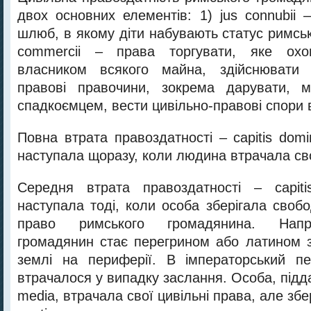
двох основних елементів: 1) jus connubii 
шлюб, в якому діти набувають статус римськ
commercii – права торгувати, яке ох
власником всякого майна, здійснювати б
правові правочини, зокрема дарувати, м
спадкоємцем, вести цивільно-правові спори в
Повна втрата правоздатності – capitis dom
наступала щоразу, коли людина втрачала св
Середня втрата правоздатності – capiti
наступала тоді, коли особа зберігала своб
право римського громадянина. Напр
громадянин стає перегрином або латином 
землі на периферії. В імператорський пе
втрачалося у випадку заслання. Особа, піддан
media, втрачала свої цивільні права, але збе