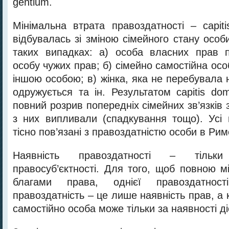
gentium.
Мінімальна втрата правоздатності – capiti
відбувалась зі зміною сімейного стану осо
таких випадках: а) особа власних прав 
особу чужих прав; б) сімейно самостійна о
іншою особою; в) жінка, яка не перебувала 
одружується та ін. Результатом capitis do
повний розрив попередніх сімейних зв’язків з
з них випливали (спадкування тощо). Усі 
тісно пов’язані з правоздатністю особи в Рим
Наявність правоздатності – тільк
правосуб’єктності. Для того, щоб повною м
благами права, однієї правоздатнос
правоздатність – це лише наявність прав, а
самостійно особа може тільки за наявності ді