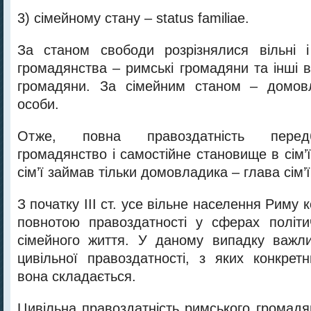
3) сімейному стану – status familiae.
За станом свободи розрізнялися вільні 
громадянства – римські громадяни та інші в
громадяни. За сімейним станом – домовл
особи.
Отже, повна правоздатність перед
громадянство і самостійне становище в сім’
сім’ї займав тільки домовладика – глава сім’ї
З початку ІІІ ст. усе вільне населення Риму 
повнотою правоздатності у сферах політи
сімейного життя. У даному випадку важли
цивільної правоздатності, з яких конкрет
вона складається.
Цивільна правоздатність римського громадя