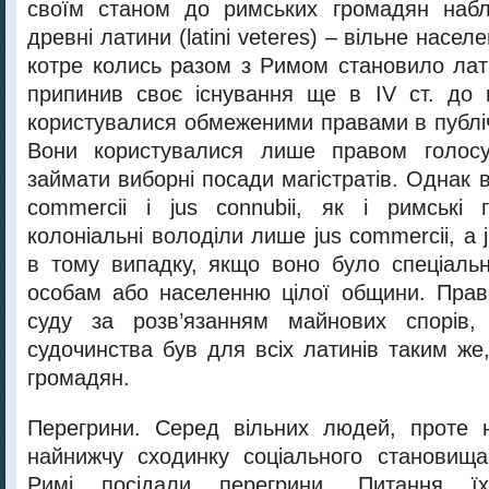
своїм станом до римських громадян набл
древні латини (latini veteres) – вільне насе
котре колись разом з Римом становило лат
припинив своє існування ще в ІV ст. до 
користувалися обмеженими правами в публіч
Вони користувалися лише правом голосу
займати виборні посади магістратів. Однак в
commercii і jus connubii, як і римські 
колоніальні володіли лише jus commercii, а j
в тому випадку, якщо воно було спеціаль
особам або населенню цілої общини. Прав
суду за розв’язанням майнових спорів,
судочинства був для всіх латинів таким же
громадян.
Перегрини. Серед вільних людей, проте 
найнижчу сходинку соціального становищ
Римі посідали перегрини. Питання їхн