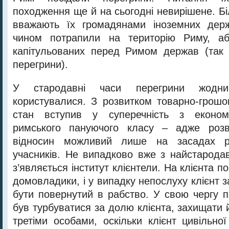
походження ще й на сьогодні невирішене. Бі
вважають їх громадянами іноземних держ
чином потрапили на територію Риму, а
капітульованих перед Римом держав (так з
перегрини).
У стародавні часи перегрини жодн
користувалися. З розвитком товарно-грошо
стан вступив у суперечність з економ
римського пануючого класу – адже розв
відносин можливий лише на засадах рів
учасників. Не випадково вже з найстародав
з’являється інститут клієнтели. На клієнта
домовладики, і у випадку непослуху клієнт з
бути повернутий в рабство. У свою чергу п
був турбуватися за долю клієнта, захищати 
третіми особами, оскільки клієнт цивільно