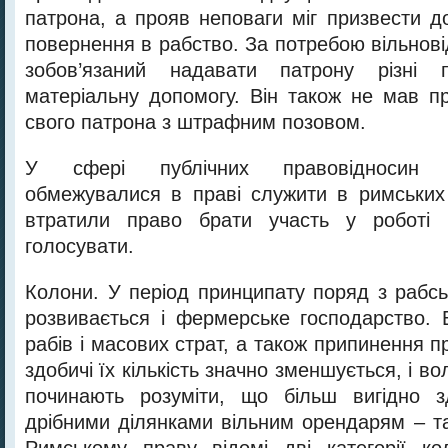
патрона, а прояв неповаги міг призвести д
повернення в рабство. За потребою вільнові
зобов’язаний надавати патрону різні 
матеріальну допомогу. Він також не мав п
свого патрона з штрафним позовом.
У сфері публічних правовідносин ві
обмежувалися в праві служити в римських л
втратили право брати участь у роботі 
голосувати.
Колони. У період принципату поряд з рабс
розвивається і фермерське господарство. 
рабів і масових страт, а також припинення пр
здобичі їх кількість значно зменшується, і в
починають розуміти, що більш вигідно з
дрібними ділянками вільним орендарям – т