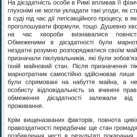
На дієздатність особи в Римі впливав її фізи
глухонімі не могли укладати такі угоди, як с
в суді під час дії легісакційного процесу, в 
проголошувати формули, тощо. Душевно хвор
на час хвороби визнавалися повніст
Обмеженими в дієздатності були марнот
нездатні розумно розпоряджатися своїм ма
призначали піклувальників, які були зобов’яз
їхній майновий стан. Після призначення пі
марнотратник самостійно здійснював лише т
були спрямовані на набуття майна, а не 
особисту відповідальність за вчинені пра
обмеження дієздатності залежали від 
проживання.
Крім вищеназваних факторів, повнота цивіл
правоздатності передбачає ще стан громадя
позбавлення честі в результаті покарання 