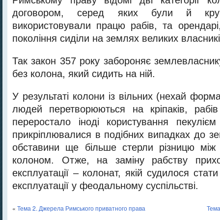
Римському праву відомі дві категорії ко
договором, серед яких були й круп
використовували працю рабів, та орендарі,
покоління сиділи на землях великих власникі
Так закон 357 року забороняє землевласни
без колона, який сидить на ній.
У результаті колони із вільних (нехай фор
людей перетворюються на кріпаків, рабів
переростало іноді користування пекулієм
прикріплювалися в подібних випадках до зе
обставини ще більше стерли різницю між 
колоном. Отже, на заміну рабству прих
експлуатації – колонат, якій судилося ста
експлуатації у феодальному суспільстві.
«
Тема 2. Джерела Римського приватного права
Тема