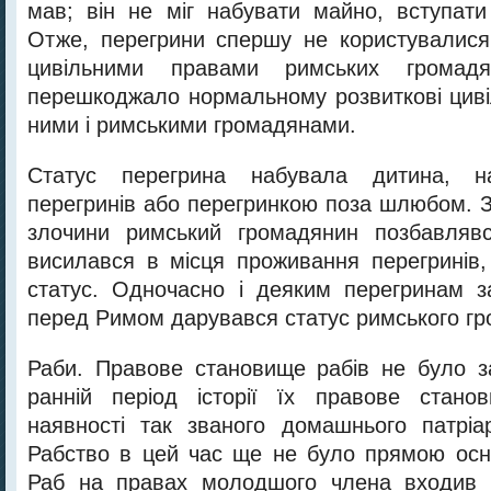
мав; він не міг набувати майно, вступат
Отже, перегрини спершу не користувалися 
цивільними правами римських громад
перешкоджало нормальному розвиткові циві
ними і римськими громадянами.
Статус перегрина набувала дитина, н
перегринів або перегринкою поза шлюбом. З
злочини римський громадянин позбавлявс
висилався в місця проживання перегринів,
статус. Одночасно і деяким перегринам з
перед Римом дарувався статус римського г
Раби. Правове становище рабів не було з
ранній період історії їх правове стан
наявності так званого домашнього патріа
Рабство в цей час ще не було прямою осн
Раб на правах молодшого члена входив 