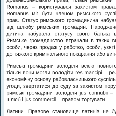
древньоримського права, тільки римський 
Romanus – користувався захистом права. 
Romanus міг бути членом римського суспі
прав. Статус римського громадянина набува
від шлюбу римських громадян. Народжен
дитина набувала статусу свого батька 
Римське громадянство втрачали в таких в
особи, через продаж у рабство, особи, узяті
до тяжкого кримінального покарання або виг
Римські громадяни володіли всією повнот
тільки вони могли володіти res mancipi – ре
економічну основу рабовласницького суспільс
угоди, звертатися до суду за захистом пор
римські громадяни володіли jus connubii –
шлюб і jus commercii – правом торгувати.
Латини. Правове становище латинів не б