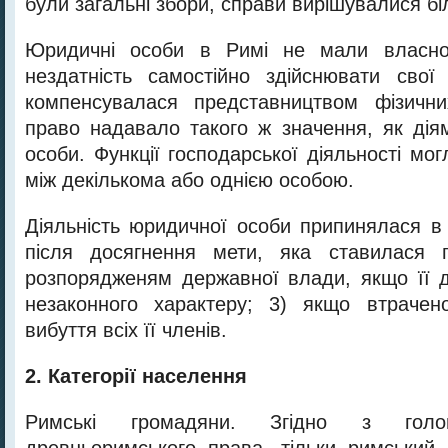
були загальні збори, справи вирішувалися бі
Юридичні особи в Римі не мали власної
нездатність самостійно здійснювати свої
компенсувалася представництвом фізични
право надавало такого ж значення, як дія
особи. Функції господарської діяльності мог
між декількома або однією особою.
Діяльність юридичної особи припинялася в 
після досягнення мети, яка ставилася 
розпорядженям державної влади, якщо її д
незаконного характеру; 3) якщо втрачен
вибуття всіх її членів.
2. Категорії населення
Римські громадяни. Згідно з голо