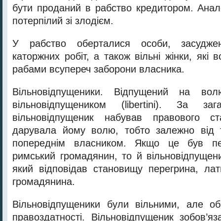
бути проданий в рабство кредитором. Анало
потерпілий зі злодієм.
У рабство оберталися особи, засудже
каторжних робіт, а також вільні жінки, які в
рабами всупереч заборони власника.
Вільновідпущеники. Відпущений на во
вільновідпущеником (libertini). За за
вільновідпущеник набував правового ст
дарувала йому волю, тобто залежно від т
попереднім власником. Якщо це був пе
римський громадянин, то й вільновідпущени
який відповідав становищу перегрина, ла
громадянина.
Вільновідпущеники були вільними, але о
правоздатності. Вільновідпущеник зобов’я