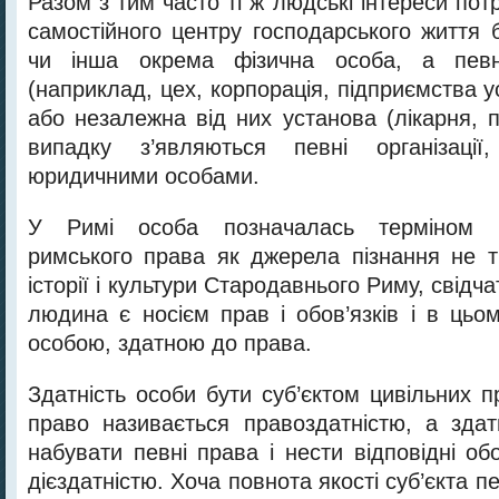
Разом з тим часто ті ж людські інтереси пот
самостійного центру господарського життя 
чи інша окрема фізична особа, а певна
(наприклад, цех, корпорація, підприємства у
або незалежна від них установа (лікарня, 
випадку з’являються певні організації
юридичними особами.
У Римі особа позначалась терміном p
римського права як джерела пізнання не т
історії і культури Стародавнього Риму, свідча
людина є носієм прав і обов’язків і в цьо
особою, здатною до права.
Здатність особи бути суб’єктом цивільних п
право називається правоздатністю, а здат
набувати певні права і нести відповідні об
дієздатністю. Хоча повнота якості суб’єкта п