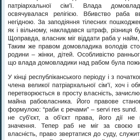
патріархальної сім’ї. Влада домовл
освячувалася релігією. Вбивство раба 
негідною. За заподіяння тілесних пошкодже
як і вільному, накладався штраф, різниця б
Щоправда, власник міг віддати раба у найм,
Таким же правом домовладика володів сто
родини – жінки, дітей. Особливістю ранньо
що влада домовладики над рабом була пож
У кінці республіканського періоду і з початк
члена великої патріархальної сім’ї, хоч і о
перетворюється в просту власність, зачислю
майна рабовласника. Його правове стано
формулою: “раби є речами” – servi res sund. 
не суб’єкт, а об’єкт права, його дії не
значення. Тепер раб не міг за своєю в
власність, право звертатися до суду, служит