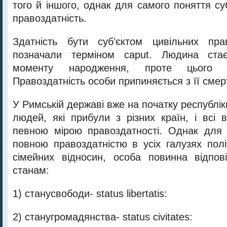
того й іншого, однак для самого поняття су
правоздатність.
Здатність бути суб’єктом цивільних пр
позначали терміном caput. Людина ста
моменту народження, проте цього 
Правоздатність особи припиняється з її смер
У Римській державі вже на початку республі
людей, які прибули з різних країн, і всі 
певною мірою правоздатності. Однак для 
повною правоздатністю в усіх галузях полі
сімейних відносин, особа повинна відпов
станам:
1) станусвободи- status libertatis:
2) станугромадянства- status civitates: