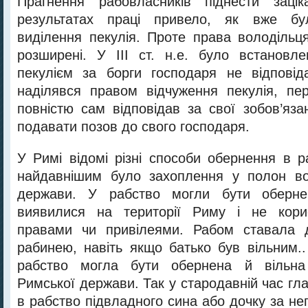
Прагнення рабовласників піднести зацік
результатах праці привело, як вже бу
виділення пекулія. Проте права володільц
розширені. У ІІІ ст. н.е. було встановл
пекулієм за борги господаря не відповід
наділявся правом відчуження пекулія, пе
повністю сам відповідав за свої зобов’яза
подавати позов до свого господаря.
У Римі відомі різні способи обернення в р
найдавнішим було захоплення у полон во
держави. У рабство могли бути обернен
виявилися на території Риму і не кори
правами чи привілеями. Рабом ставала 
рабинею, навіть якщо батько був вільним.
рабство могла бути обернена й вільна
Римської держави. Так у стародавній час глав
в рабство підвладного сина або дочку за не