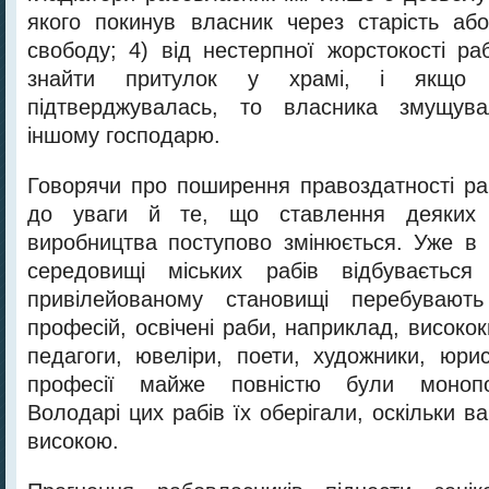
якого покинув власник через старість аб
свободу; 4) від нестерпної жорстокості ра
знайти притулок у храмі, і якщо т
підтверджувалась, то власника змущув
іншому господарю.
Говорячи про поширення правоздатності ра
до уваги й те, що ставлення деяких 
виробництва поступово змінюється. Уже в І
середовищі міських рабів відбувається
привілейованому становищі перебувают
професій, освічені раби, наприклад, висококв
педагоги, ювеліри, поети, художники, юрис
професії майже повністю були монопол
Володарі цих рабів їх оберігали, оскільки ва
високою.