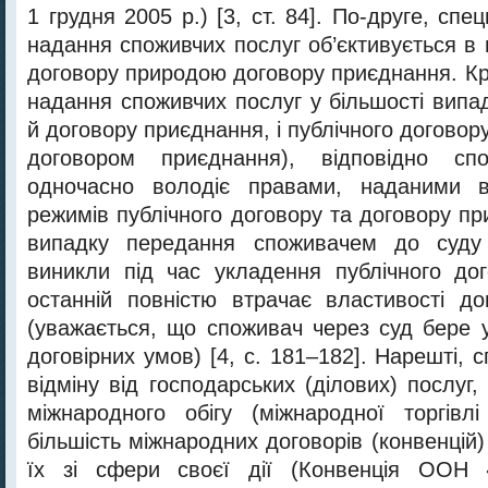
1 грудня 2005 р.) [3, ст. 84]. По-друге, спе
надання споживчих послуг об’єктивується в 
договору природою договору приєднання. Крі
надання споживчих послуг у більшості випа
й договору приєднання, і публічного договору
договором приєднання), відповідно спо
одночасно володіє правами, наданими 
режимів публічного договору та договору при
випадку передання споживачем до суду 
виникли під час укладення публічного до
останній повністю втрачає властивості д
(уважається, що споживач через суд бере у
договірних умов) [4, с. 181–182]. Нарешті, с
відміну від господарських (ділових) послуг
міжнародного обігу (міжнародної торгівл
більшість міжнародних договорів (конвенці
їх зі сфери своєї дії (Конвенція ООН 