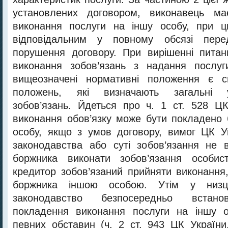
установлених договором, виконавець ма
виконання послуги на іншу особу, при 
відповідальним у повному обсязі пер
порушення договору. При вирішенні питан
виконання зобов’язань з надання послу
вищеозначені нормативні положення є с
положень, які визначають загальні 
зобов’язань. Йдеться про ч. 1 ст. 528 Ц
виконання обов’язку може бути покладено
особу, якщо з умов договору, вимог ЦК Ук
законодавства або суті зобов’язання не 
боржника виконати зобов’язання особис
кредитор зобов’язаний прийняти виконання
боржника іншою особою. Утім у низц
законодавство безпосередньо встано
покладення виконання послуги на іншу о
певних обставин (ч. 2 ст. 943 ЦК України