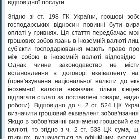
відповідної послуги.
Згідно зі ст. 198 ГК України, грошові зоб
господарських відносин повинні бути вир
оплаті у гривнях. Ця стаття передбачає мо
грошових зобов’язань в іноземній валюті ли
суб’єкти господарювання мають право про
між собою в іноземній валюті відповідно
Однак чинне законодавство не міст
встановлення в договорі еквіваленту на
(прив’язування національної валюти до екв
іноземної валюти визначає тільки кінц
підлягати сплаті за поставлені товари, надан
роботи). Відповідно до ч. 2 ст. 524 ЦК Укр
визначити грошовий еквівалент зобов’язання 
Якщо в зобов’язанні визначено грошовий екв
валюті, то згідно з ч. 2 ст. 533 ЦК сума, щ
гривнях, визначається за офіційним курсом