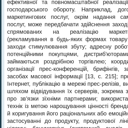
ефективної та повномасштабної реалізаці
господарського обороту. Наприклад, до
маркетингових послуг, окрім надання са
послуг, може передбачати здійснення заход
спрямованих на реалізацію маркетин
(рекламування в будь-яких формах товару 
заходи стимулювання збуту; адресну робо
потенційними покупцями, дистриб’юторам
займаються роздрібною торгівлею; коорд
організації прес-конференцій, брифінгів, 
засобах масової інформації [13, с. 215]; п
Інтернет, публікацію в мережі прес-релізів, 
шляхом відвідування їх серверів, зокрема 
про зв’язки зїхніми партнерами; використ
технік із метою нарощування цінності брен
й коригування його раціональних або емоцій
застосуванні до продукту, продуктової лі