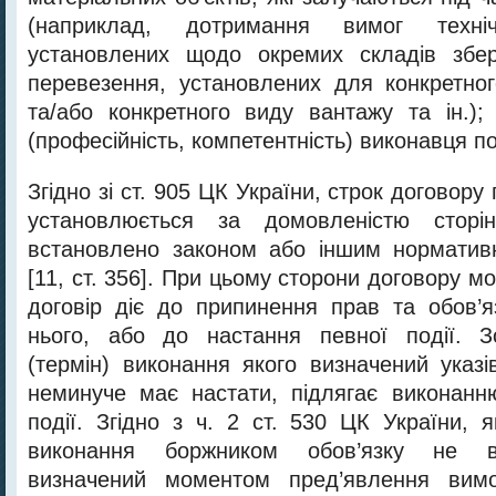
(наприклад, дотримання вимог техніч
установлених щодо окремих складів збер
перевезення, установлених для конкретно
та/або конкретного виду вантажу та ін.); 
(професійність, компетентність) виконавця п
Згідно зі ст. 905 ЦК України, строк договору
установлюється за домовленістю стор
встановлено законом або іншим норматив
[11, ст. 356]. При цьому сторони договору м
договір діє до припинення прав та обов’яз
нього, або до настання певної події. Зо
(термін) виконання якого визначений указ
неминуче має настати, підлягає виконанн
події. Згідно з ч. 2 ст. 530 ЦК України, 
виконання боржником обов’язку не в
визначений моментом пред’явлення вимо