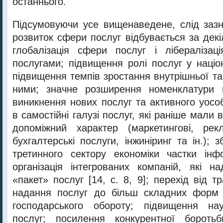
останнього.
Підсумовуючи усе вищенаведене, слід зазн
розвиток сфери послуг відбувається за дек
глобалізація сфери послуг і лібералізація
послугами; підвищення ролі послуг у націо
підвищення темпів зростання внутрішньої та 
ними; значне розширення номенклатури 
виникнення нових послуг та активного уосо
в самостійні галузі послуг, які раніше мали
допоміжний характер (маркетингові, рекл
бухгалтерські послуги, інжиніринг та ін.);
третинного сектору економіки частки інф
організація інтегрованих компаній, які н
«пакет» послуг [14, с. 8, 9]; перехід від т
надання послуг до більш складних форм 
господарського обороту; підвищення нау
послуг; посилення конкурентної боротьби