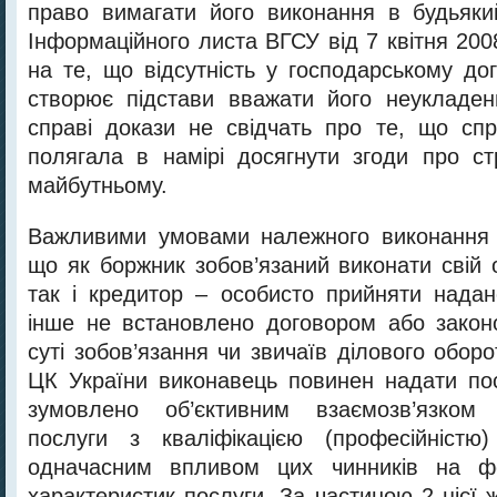
право вимагати його виконання в будьяки
Інформаційного листа ВГСУ від 7 квітня 200
на те, що відсутність у господарському дог
створює підстави вважати його неукладен
справі докази не свідчать про те, що сп
полягала в намірі досягнути згоди про ст
майбутньому.
Важливими умовами належного виконання з
що як боржник зобов’язаний виконати свій 
так і кредитор – особисто прийняти нада
інше не встановлено договором або закон
суті зобов’язання чи звичаїв ділового оборот
ЦК України виконавець повинен надати по
зумовлено об’єктивним взаємозв’язком
послуги з кваліфікацією (професійністю
одначасним впливом цих чинників на фо
характеристик послуги. За частиною 2 цієї ж