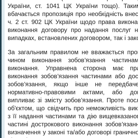
України, ст. 1041 ЦК України тощо). Так
вбачається пропозиція про необхідність вн
ч. 2 ст. 902 ЦК України щодо права викон
виконання договору про надання послуг н
випадках, встановлених договором, так і зако
За загальним правилом не вважається пр
чином виконання зобов’язання частина
виконання. Управнена сторона має п
виконання зобов’язання частинами або до
зобов’язання, якщо інше не передба
нормативно-правовими актами, або д
випливає зі змісту зобов’язання. Проте по
об’єктом, що свідчить про неможливість ви
з її надання частинами та дію вищевказано
частині дострокового виконання зобов’язан
визначення у законі та/або договорі граничн