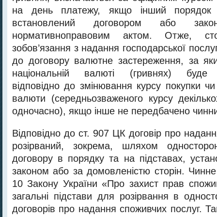
на день платежу, якщо інший порядок 
встановлений договором або зак
нормативноправовим актом. Отже, сто
зобов’язання з надання господарської посл
до договору валютне застереження, за як
національній валюті (гривнях) буде 
відповідно до змінювання курсу покупки чи
валюти (середньозваженого курсу декільк
одночасно), якщо інше не передбачено чинн
Відповідно до ст. 907 ЦК договір про надан
розірваний, зокрема, шляхом односторо
договору в порядку та на підставах, уста
законом або за домовленістю сторін. Чинне
10 Закону України «Про захист прав спожи
загальні підстави для розірвання в однос
договорів про надання споживчих послуг. Т