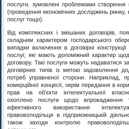
послуги, зумовлені проблемами створення к
(проведення економічних досліджень ринку,
послуг тощо).
Від комплексних і змішаних договорів, по
складним характером господарського оборот
випадки включення в договірні конструкції
послуг, які мають допоміжний характер щод
договору. Такі послуги можуть надаватися з
договірних типів із метою задоволення дод
потреб управненої сторони. Наприклад, п
комерційної концесії, окрім передання в ко
прав на об’єкти інтелектуальної власн
охоплено послуги щодо впровадження 
ефективного використання інтелекту
правоволодільця в підприємницькій діяльно
також заходи контролю правоволоділь