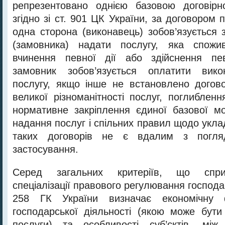
репрезентовано однією базовою договір
згідно зі ст. 901 ЦК України, за договором 
одна сторона (виконавець) зобов’язується 
(замовника) надати послугу, яка спожи
вчинення певної дії або здійснення пев
замовник зобов’язується оплатити вико
послугу, якщо інше не встановлено догов
великої різноманітності послуг, поглибленн
нормативне закріплення єдиної базової м
надання послуг і спільних правил щодо укл
таких договорів не є вдалим з погляд
застосування.
Серед загальних критеріїв, що спри
спеціалізації правового регулювання господар
258 ГК України визначає економічну 
господарської діяльності (якою може бут
послуги) та особливості суб’єктів, мі