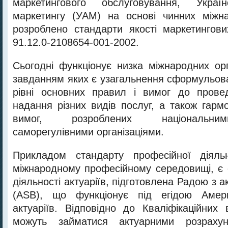
маркетингового обслуговування, Україн
маркетингу (УАМ) на основі чинних міжна
розроблено стандарти якості маркетингов
91.12.0-2108654-001-2002.
Сьогодні функціонує низка міжнародних орг
завданням яких є узагальнення сформульов
рівні основних правил і вимог до провед
надання різних видів послуг, а також гармо
вимог, розроблених національним
саморегулівними організаціями.
Прикладом стандарту професійної діяль
міжнародному професійному середовищі, є 
діяльності актуаріїв, підготовлена Радою з а
(ASB), що функціонує під егідою Амери
актуаріїв. Відповідно до Кваліфікаційних 
можуть займатися актуарними розрахунк