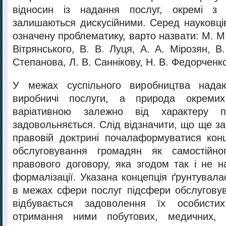
відносин із надання послуг, окремі з 
залишаються дискусійними. Серед науковців
означену проблематику, варто назвати: М. М. 
Вітрянського, В. В. Луця, А. А. Мірозян, В. 
Степанова, Л. В. Саннікову, Н. В. Федорченко
У межах суспільного виробництва надаю
виробничі послуги, а природа окреми
варіативною залежно від характеру 
задовольняється. Слід відзначити, що ще за
правовій доктрині почалаформуватися кон
обслуговування громадян як самостійно
правового договору, яка згодом так і не н
формалізації. Указана концепція ґрунтувал
в межах сфери послуг підсфери обслугову
відбувається задоволення їх особист
отримання ними побутових, медичних, о