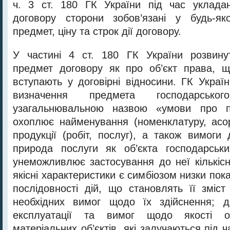
ч. 3 ст. 180 ГК України під час укладан
договору сторони зобов’язані у будь-як
предмет, ціну та строк дії договору.
У частині 4 ст. 180 ГК України розвин
предмет договору як про об’єкт права, щ
вступають у договірні відносини. ГК Украї
визначення предмета господарсько
узагальнювальною назвою «умови про п
охоплює найменування (номенклатуру, асорт
продукції (робіт, послуг), а також вимоги 
природа послуги як об’єкта господарськи
унеможливлює застосування до неї кількісн
якісні характеристики є симбіозом низки пок
послідовності дій, що становлять її зміст
необхідних вимог щодо їх здійснення; 
експлуатації та вимог щодо якості о
матеріальних об’єктів, які залучаються під 