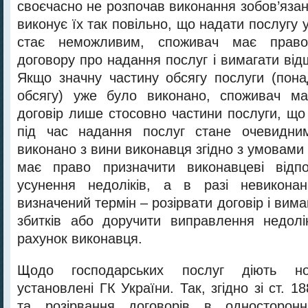
своєчасно не розпочав виконання зобов’яза
виконує їх так повільно, що надати послугу 
стає неможливим, споживач має право
договору про надання послуг і вимагати від
Якщо значну частину обсягу послуги (пон
обсягу) уже було виконано, споживач ма
договір лише стосовно частини послуги, щ
під час надання послуг стане очевидни
виконано з вини виконавця згідно з умовами
має право призначити виконавцеві відп
усунення недоліків, а в разі невикона
визначений термін – розірвати договір і вим
збитків або доручити виправлення недолік
рахунок виконавця.
Щодо господарських послуг діють но
установлені ГК України. Так, згідно зі ст. 1
та розірвання договорів в односторон