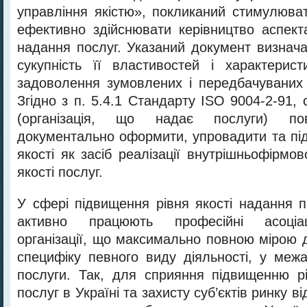
управління якістю», покликаний стимулюват
ефективно здійснювати керівництво аспекта
надання послуг. Указаний документ визнача
сукупність її властивостей і характерис
задоволення зумовлених і передбачуваних
Згідно з п. 5.4.1 Стандарту ISO 9004-2-91, с
(організація, що надає послуги) по
документально оформити, упровадити та пі
якості як засіб реалізації внутрішньофірмов
якості послуг.
У сфері підвищення рівня якості надання п
активно працюють професійні асоціаці
організації, що максимально повною мірою 
специфіку певного виду діяльності, у меж
послуги. Так, для сприяння підвищенню р
послуг в Україні та захисту суб’єктів ринку в