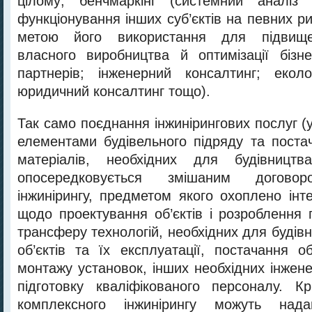
цілому; бенчмаркінг (системний аналіз 
функціонування інших суб’єктів на певних р
метою його використання для підвище
власного виробництва й оптимізації бізне
партнерів; інженерний консалтинг; еколо
юридичний консалтинг тощо).
Так само поєднання інжинірингових послуг (у
елементами будівельного підряду та поста
матеріалів, необхідних для будівництв
опосередковується змішаним договор
інжинірингу, предметом якого охоплено інт
щодо проектування об’єктів і розроблення 
трансферу технологій, необхідних для буді
об’єктів та їх експлуатації, постачання о
монтажу установок, інших необхідних інжене
підготовку кваліфікованого персоналу. К
комплексного інжинірингу можуть надав