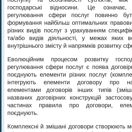
господарські відносини. Це означає
регулювання сфери послуг повинно бу
формування найбільш оптимальних правови
різних видів послуг з урахуванням специфі
та/або видів діяльності, у межах яких в
внутрішнього змісту й напрямків розвитку сфе
Еволюційним процесом розвитку господа
регулювання сфери послуг є поява договірн
поєднують елементи різних послуг (компле
інтегрують елементи договору про н
елементами договорів інших типів (зміш
названих договірних конструкцій застосов
частинах правила про договори, еле
поєднують.
Комплексні й змішані договори створюють м