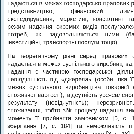
надаються в межах господарсько-правових р
представництво, фінансовий лізин
експедирування, маркетинг, консалтинг т
режим надання окремих видів послугзалеж
потреб, які задовольняються ними (банк
інвестиційні, транспортні послуги тощо).
На теоретичному рівні серед правових 
надається в межах суспільного виробництва, в
надання є частиною господарської діяльн
невіддільність від «джерела» (особи, яка ї
межах суспільного виробництва товарної 
споживчої вартості); відсутність уречевлено
результату (невідчутність); нерозривні
споживання, тобто збіг процесу надання ви
моменту її прийняття замовником [6, с. 1
зберігання [7, с. 184] та неможливість її
диференційованість якості послуги [8, с. 18] т