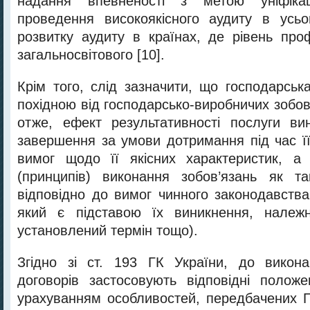
надання впевненості з метою уніфіка
проведення високоякісного аудиту в усьо
розвитку аудиту в країнах, де рівень про
загальносвітового [10].
Крім того, слід зазначити, що господарськ
похідною від господарсько-виробничих зобов’
отже, ефект результативності послуги ви
завершення за умови дотримання під час її
вимог щодо її якісних характеристик, а
(принципів) виконання зобов’язань як та
відповідно до вимог чинного законодавства
який є підставою їх виникнення, належ
установлений термін тощо).
Згідно зі ст. 193 ГК України, до викона
договорів застосовують відповідні полож
урахуванням особливостей, передбачених ГК