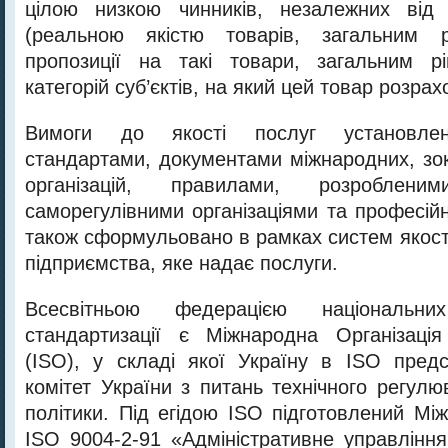
цілою низкою чинників, незалежних від 
(реальною якістю товарів, загальним 
пропозиції на такі товари, загальним р
категорій суб’єктів, на який цей товар розрах
Вимоги до якості послуг установлен
стандартами, документами міжнародних, зо
організацій, правилами, розроблени
саморегулівними організаціями та професій
також сформульовано в рамках систем якост
підприємства, яке надає послуги.
Всесвітньою федерацією національни
стандартизації є Міжнародна Організація
(ISO), у складі якої Україну в ISO пред
комітет України з питань технічного регул
політики. Під егідою ISO підготовлений Мі
ISO 9004-2-91 «Адміністративне управління