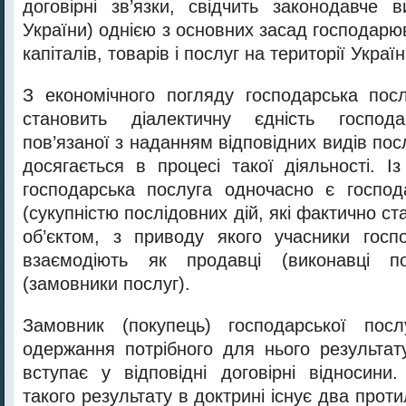
договірні зв’язки, свідчить законодавче 
України) однією з основних засад господарю
капіталів, товарів і послуг на території Україн
З економічного погляду господарська пос
становить діалектичну єдність господар
пов’язаної з наданням відповідних видів посл
досягається в процесі такої діяльності. І
господарська послуга одночасно є господ
(сукупністю послідовних дій, які фактично ста
об’єктом, з приводу якого учасники госп
взаємодіють як продавці (виконавці по
(замовники послуг).
Замовник (покупець) господарської пос
одержання потрібного для нього результату
вступає у відповідні договірні відносини.
такого результату в доктрині існує два прот