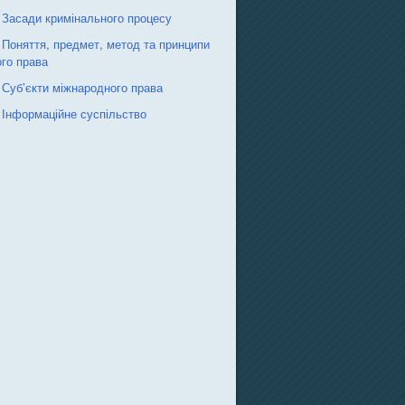
 Засади кримінального процесу
 Поняття, предмет, метод та принципи
го права
 Суб’єкти міжнародного права
 Інформаційне суспільство