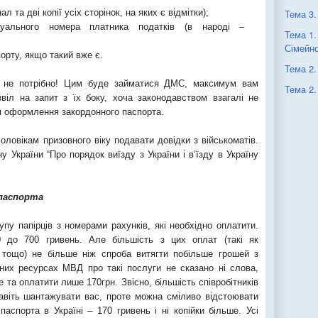
л та дві копії усіх сторінок, на яких є відмітки);
Тема 3.
дуального номера платника податків (в народі –
Тема 1.
Сімейно
орту, якщо такий вже є.
Тема 2.
ь не потрібно! Цим буде займатися ДМС, максимум вам
Тема 2.
віл на запит з їх боку, хоча законодавством взагалі не
я оформлення закордонного паспорта.
оловікам призовного віку подавати довідки з військоматів.
у України “Про порядок виїзду з України і в’їзду в Україну
 паспорта
у папірців з номерами рахунків, які необхідно оплатити.
 до 700 гривень. Але більшість з цих оплат (такі як
я” тощо) не більше ніж спроба витягти побільше грошей з
них ресурсах МВД про такі послуги не сказано ні слова,
 та оплатити лише 170грн. Звісно, більшість співробітників
віть шантажувати вас, проте можна сміливо відстоювати
аспорта в Україні – 170 гривень і ні копійки більше. Усі