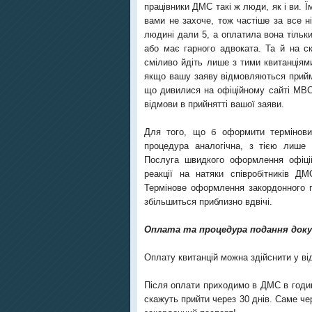
працівники ДМС такі ж люди, як і ви. Ї
вами не захоче, тож частіше за все н
людині дали 5, а оплатила вона тільки
або має гарного адвоката. Та й на ск
сміливо йдіть лише з тими квитанціями
якщо вашу заяву відмовляються приймат
що дивилися на офіційному сайті МВС 
відмови в прийнятті вашої заяви.
Для того, що б оформити терміновий
процедура аналогічна, з тією лише
Послуга швидкого оформлення офіцій
реакції на натяки співробітників 
Термінове оформлення закордонного п
збільшиться приблизно вдвічі.
Оплата та процедура подання док
Оплату квитанцій можна здійснити у від
Після оплати приходимо в ДМС в годи
скажуть прийти через 30 днів. Саме че