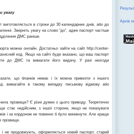
Результ
и увагу
Архів о
рт виготовляється в строки до 30 календарних днів, або до
ленні. Зверніть увагу на слово “до”, адже паспорт частіше
ідділення ДМС раніше.
порта можна онлайн. Достатньо зайти на сайт http://center-
 захисний код. Якщо на сайті буде вказано, що ваш паспорт
йти до ДМС та вимагати його видачу. У разі незгоди
казати, що бланків немає і їх можна привезти з іншого
ниці, вимагайте в такому випадку письмову відмову або
нила прізвище? Є різні думки з цього приводу. Теоретично
ище стає недійсним, з іншої сторони, якщо не показувати
иків і за кордоном не повинно б було виникнути. Але краще
е прізвище.
 і не продовжують, оформляється новий паспорт, старий