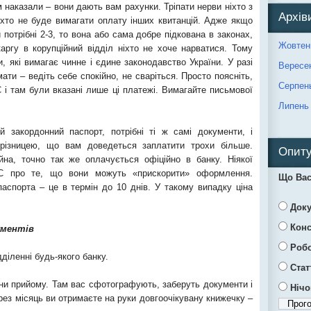
м наказали – вони дають вам рахунки. Тріпати нерви ніхто з
Архів
іхто не буде вимагати оплату інших квитанцій. Адже якщо
 потрібні 2-3, то вона або сама добре підкована в законах,
Жовтен
аргу в корупційний відділ ніхто не хоче нарватися. Тому
, які вимагає чинне і єдине законодавство України. У разі
Вересе
и – ведіть себе спокійно, не сваріться. Просто поясніть,
Серпен
і там були вказані лише ці платежі. Вимагайте письмової
Липень
 закордонний паспорт, потрібні ті ж самі документи, і
 різницею, що вам доведеться заплатити трохи більше.
Опиту
на, точно так же оплачується офіційно в банку. Ніякої
ДМС про те, що вони можуть «прискорити» оформлення.
Що Вас
аспорта – це в термін до 10 днів. У такому випадку ціна
Док
Конс
ументів
Роб
діленні будь-якого банку.
Стат
ни прийому. Там вас сфотографують, заберуть документи і
Нічо
рез місяць ви отримаєте на руки довгоочікувану книжечку –