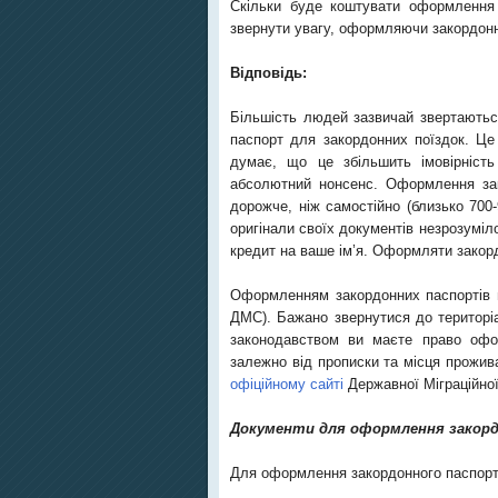
Скільки буде коштувати оформлення 
звернути увагу, оформляючи закордон
Відповідь:
Більшість людей зазвичай звертаються
паспорт для закордонних поїздок. Це 
думає, що це збільшить імовірніст
абсолютний нонсенс. Оформлення зак
дорожче, ніж самостійно (близько 700-
оригінали своїх документів незрозуміл
кредит на ваше ім’я. Оформляти закор
Оформленням закордонних паспортів в
ДМС). Бажано звернутися до територі
законодавством ви маєте право офор
залежно від прописки та місця прожив
офіційному сайті
Державної Міграційної
Документи для оформлення закор
Для оформлення закордонного паспорт