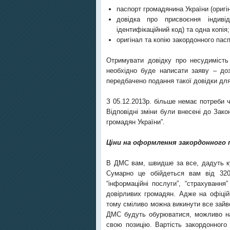
паспорт громадянина України (оригіна
довідка про присвоєння індиві
ідентифікаційний код) та одна копія;
оригінал та копію закордонного пасп
Отримувати довідку про несудиміст
необхідно буде написати заяву – доз
передбачено подання такої довідки дл
З 05.12.2013р. більше немає потреби ч
Відповідні зміни були внесені до Закон
громадян України”.
Ціни на оформлення закордонного
В ДМС вам, швидше за все, дадуть куп
Сумарно це обійдеться вам від 320
“інформаційні послуги”, “страхуванн
довірливих громадян. Адже на офіцій
тому сміливо можна викинути все зайве
ДМС будуть обурюватися, можливо на
свою позицію. Вартість закордонного п