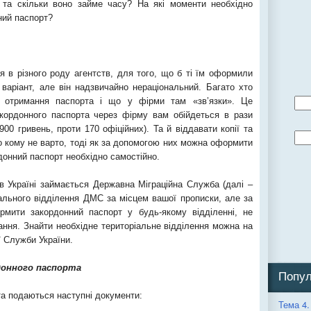
та скільки воно займе часу? На які моменти необхідно
ний паспорт?
 в різного роду агентств, для того, що б ті їм оформили
варіант, але він надзвичайно нераціональний. Багато хто
ь отримання паспорта і що у фірми там «зв’язки». Це
ордонного паспорта через фірму вам обійдеться в рази
900 гривень, проти 170 офіційних). Та й віддавати копії та
о кому не варто, тоді як за допомогою них можна оформити
донний паспорт необхідно самостійно.
 Україні займається Державна Міграційна Служба (далі –
ального відділення ДМС за місцем вашої прописки, але за
мити закордонний паспорт у будь-якому відділенні, не
ання. Знайти необхідне територіальне відділення можна на
 Служби України.
донного паспорта
Попул
а подаються наступні документи:
Тема 4.