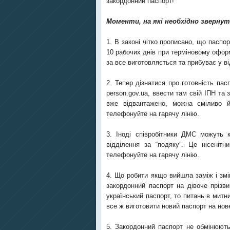
закордонний паспорт!
Моменти, на які необхідно звернут
1. В законі чітко прописано, що паспо
10 рабочих днів при терміновому оформ
за все виготовляється та прибуває у в
2. Тепер дізнатися про готовність пас
person.gov.ua, ввести там свій ІПН та
вже відвантажено, можна сміливо 
телефонуйте на гарячу лінію.
3. Іноді співробітники ДМС можуть 
відділення за “подяку”. Це нісеніт
телефонуйте на гарячу лінію.
4. Що робити якщо вийшла заміж і змі
закордонний паспорт на дівоче прізв
український паспорт, то питань в митн
все ж виготовити новий паспорт на нов
5. Закордонний паспорт не обмінюють