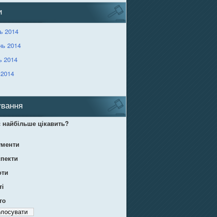
и
ь 2014
нь 2014
ь 2014
 2014
вання
 найбільше цікавить?
ументи
пекти
оти
ті
го