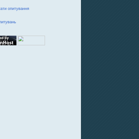
ати опитування
питувань