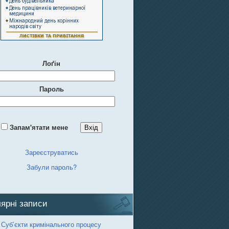
Лоґін
Пароль
Запам'ятати мене
Зареєструватись
Забули пароль?
ярні записи
 Суб’єкти кримінального процесу